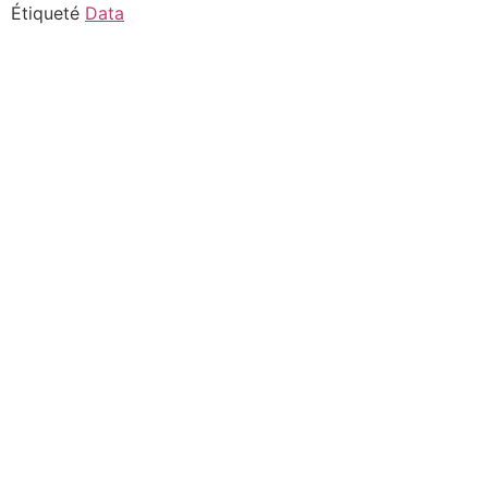
Aller
Étiqueté
Data
au
contenu