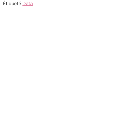
Aller
Étiqueté
Data
au
contenu