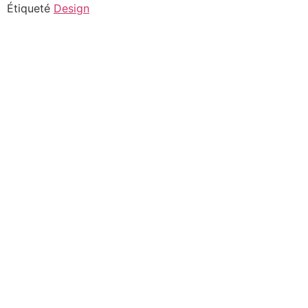
Aller
Étiqueté
Design
au
contenu